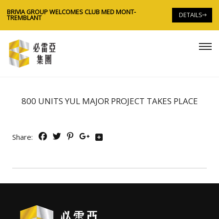
BRIVIA GROUP WELCOMES CLUB MED MONT-
B
DETAILS
TREMBLANT
T
800 UNITS YUL MAJOR PROJECT TAKES PLACE
Share: